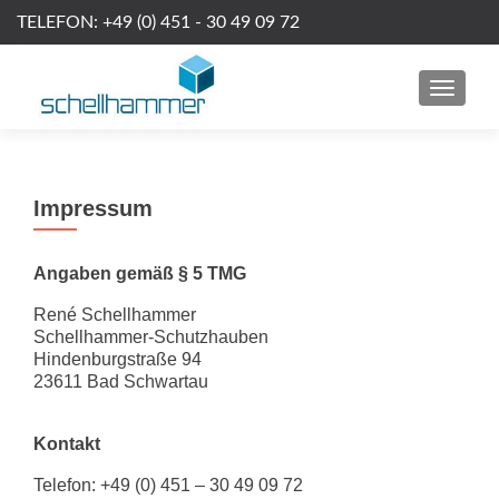
TELEFON: +49 (0) 451 - 30 49 09 72
Z
u
m
MENU
I
n
h
a
Impressum
l
t
s
Angaben gemäß § 5 TMG
p
René Schellhammer
r
Schellhammer-Schutzhauben
i
Hindenburgstraße 94
n
23611 Bad Schwartau
g
e
Kontakt
n
Telefon: +49 (0) 451 – 30 49 09 72