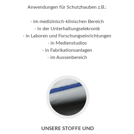
Anwendungen für Schutzhauben z.B.:
- im medizinisch-klinischen Bereich
- in der Unterhaltungselekronik
- in Laboren und Forschungseinrichtungen
- in Medienstudios
- in Fabrikationsanlagen
- im Aussenbereich
Go
to
Unsere
Stoffe
und
Fertigungsmaterialien
UNSERE STOFFE UND