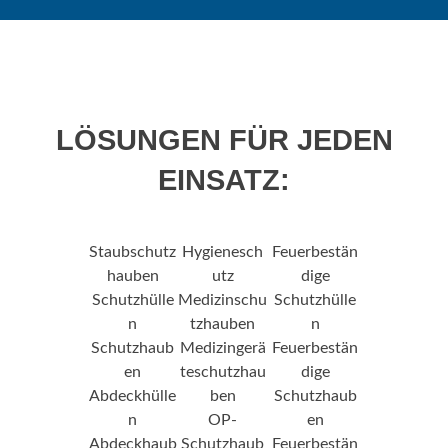
LÖSUNGEN FÜR JEDEN
EINSATZ:
Staubschutz
Hygienesch
Feuerbestän
hauben
utz
dige
Schutzhülle
Medizinschu
Schutzhülle
n
tzhauben
n
Schutzhaub
Medizingerä
Feuerbestän
en
teschutzhau
dige
Abdeckhülle
ben
Schutzhaub
n
OP-
en
Abdeckhaub
Schutzhaub
Feuerbestän