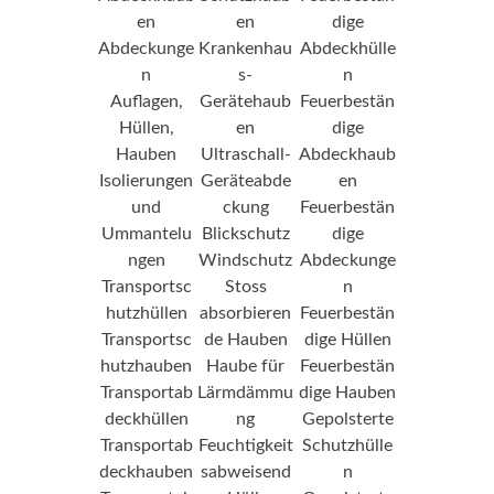
en
en
dige
Abdeckunge
Krankenhau
Abdeckhülle
n
s-
n
Auflagen,
Gerätehaub
Feuerbestän
Hüllen,
en
dige
Hauben
Ultraschall-
Abdeckhaub
Isolierungen
Geräteabde
en
und
ckung
Feuerbestän
Ummantelu
Blickschutz
dige
ngen
Windschutz
Abdeckunge
Transportsc
Stoss
n
hutzhüllen
absorbieren
Feuerbestän
Transportsc
de Hauben
dige Hüllen
hutzhauben
Haube für
Feuerbestän
Transportab
Lärmdämmu
dige Hauben
deckhüllen
ng
Gepolsterte
Transportab
Feuchtigkeit
Schutzhülle
deckhauben
sabweisend
n