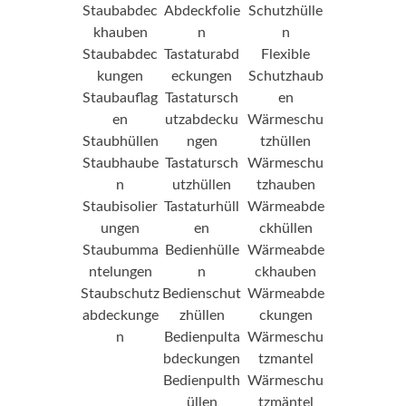
Staubabdec
Abdeckfolie
Schutzhülle
khauben
n
n
Staubabdec
Tastaturabd
Flexible
kungen
eckungen
Schutzhaub
Staubauflag
Tastatursch
en
en
utzabdecku
Wärmeschu
Staubhüllen
ngen
tzhüllen
Staubhaube
Tastatursch
Wärmeschu
n
utzhüllen
tzhauben
Staubisolier
Tastaturhüll
Wärmeabde
ungen
en
ckhüllen
Staubumma
Bedienhülle
Wärmeabde
ntelungen
n
ckhauben
Staubschutz
Bedienschut
Wärmeabde
abdeckunge
zhüllen
ckungen
n
Bedienpulta
Wärmeschu
bdeckungen
tzmantel
Bedienpulth
Wärmeschu
üllen
tzmäntel