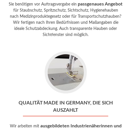
passgenaues Angebot
Sie benötigen vor Auftragsvergabe ein
für Staubschutz, Spritzschutz, Sichtschutz, Hygienehauben
nach Medizinproduktegesetz oder für Transportschutzhauben?
Wir fertigen nach Ihren Bedürfnissen und Maßangaben die
ideale Schutzabdeckung. Auch transparente Hauben oder
Sichtfenster sind möglich.
Go
to
Qualität
made
in
Germany,
die
QUALITÄT MADE IN GERMANY, DIE SICH
sich
AUSZAHLT
auszahlt
ausgebildeten Industrienäherinnen und
Wir arbeiten mit