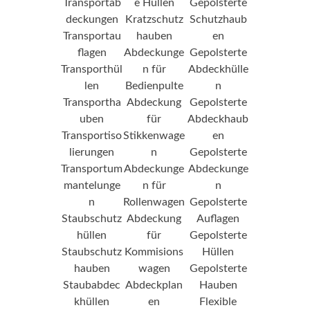
Transportab
e Hüllen
Gepolsterte
deckungen
Kratzschutz
Schutzhaub
Transportau
hauben
en
flagen
Abdeckunge
Gepolsterte
Transporthül
n für
Abdeckhülle
len
Bedienpulte
n
Transportha
Abdeckung
Gepolsterte
uben
für
Abdeckhaub
Transportiso
Stikkenwage
en
lierungen
n
Gepolsterte
Transportum
Abdeckunge
Abdeckunge
mantelunge
n für
n
n
Rollenwagen
Gepolsterte
Staubschutz
Abdeckung
Auflagen
hüllen
für
Gepolsterte
Staubschutz
Kommisions
Hüllen
hauben
wagen
Gepolsterte
Staubabdec
Abdeckplan
Hauben
khüllen
en
Flexible